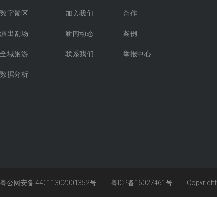
数字景区
加入我们
合作
演出剧场
新闻动态
案例
全域旅游
联系我们
举报中心
数据分析
粤公网安备 44011302001352号
粤ICP备16027461号
Copyrigh