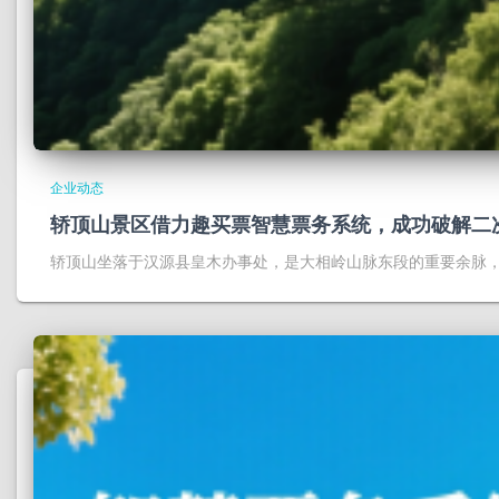
企业动态
轿顶山景区借力趣买票智慧票务系统，成功破解二
轿顶山坐落于汉源县皇木办事处，是大相岭山脉东段的重要余脉