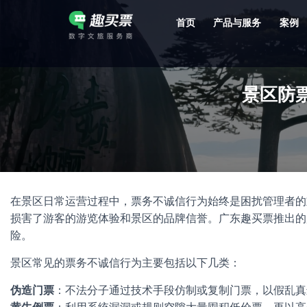
首页
产品与服务
案例
强大的平台技术支持，7*12h一对一服务，十几年行业技术沉淀，服务网点遍布全国，数百个4A/5A级景区成熟案例经验支持。
景区防
在景区日常运营过程中，票务不诚信行为始终是困扰管理者的
损害了游客的游览体验和景区的品牌信誉。广东趣买票推出的
险。
景区常见的票务不诚信行为主要包括以下几类：
伪造门票
：不法分子通过技术手段仿制或复制门票，以假乱真