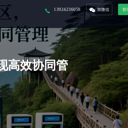
13924236058
加微信
登
以核心景区为入口，打造本地化文旅平台
以省市为单位的文旅集团，管理旗下多景区多业态管控平台
联合周边景区，打造旅游年卡服务平台
接入DeepSeek，对话式生成数据报表，挖掘数据价值
整合城市文旅资源，形成优质旅游产品，精准的推广和销售
从城市的定位到IP的提炼，团队的培养，再到活动的举办及宣发，效果的跟踪
现高效协同管