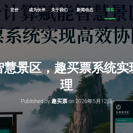
定价
成为伙伴
关于我们
新闻动态
博客
共享车、船、文创、游乐设备投放
贵州村超、越秀公园灯会、湘西村厨
旅游目的地，向导严选服务平台
支持剧目、场地，场馆，票档，座位
车场缴费，无人值守、路边停车
多业态，多商户，多活动整合营销系统
原生/三方/银行均支持聚合收单、商户分帐
支持跨系统数据采集清洗、分析展示
多维度多业态助力景区园区商业管理数字化升级
智慧景区，趣买票系统实
理
Published by
趣买票
on
2026年5月12日