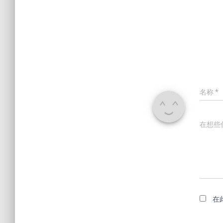
名称
*
在想些
在