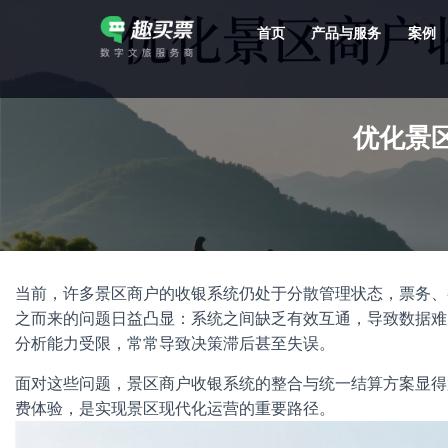
首页
产品与服务
案例
强大的平台技术支持，7*12h一对一服务，十几年行业技术沉淀，服务网点遍布全国，数百个4A/5A级景区成熟案例经验支持。
优化景
当前，许多景区商户的收银系统仍处于分散管理状态，票务、
之而来的问题日益凸显：系统之间缺乏有效互通，导致数据难
分析能力受限，常常导致决策滞后甚至失误。
面对这些问题，景区商户收银系统的整合与统一结算方案显得
费体验，是实现景区现代化运营的重要路径。