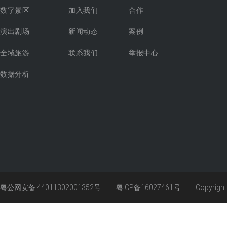
数字景区
加入我们
合作
演出剧场
新闻动态
案例
全域旅游
联系我们
举报中心
数据分析
粤公网安备 44011302001352号
粤ICP备16027461号
Copyrigh