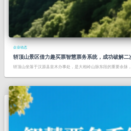
企业动态
轿顶山景区借力趣买票智慧票务系统，成功破解二
轿顶山坐落于汉源县皇木办事处，是大相岭山脉东段的重要余脉