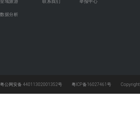
全域旅游
联系我们
举报中心
数据分析
粤公网安备 44011302001352号
粤ICP备16027461号
Copyrigh