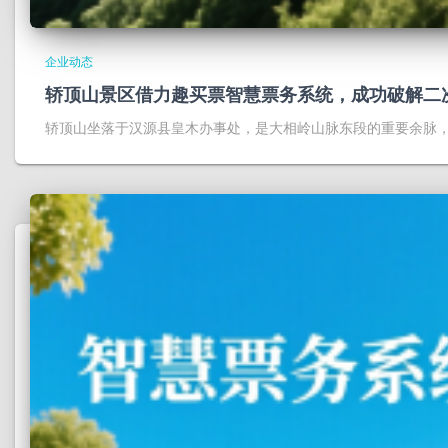
企业动态
轿顶山景区借力趣买票智慧票务系统，成功破解二
轿顶山坐落于汉源县皇木办事处，是大相岭山脉东段的重要余脉