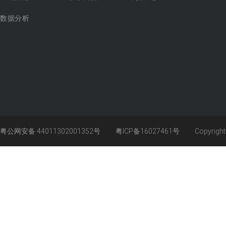
数据分析
粤公网安备 44011302001352号
粤ICP备16027461号
Copyrigh