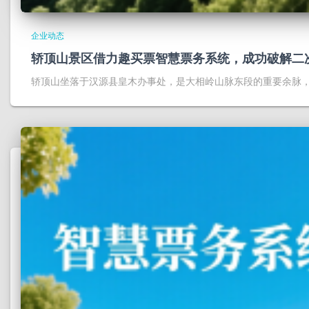
企业动态
轿顶山景区借力趣买票智慧票务系统，成功破解二
轿顶山坐落于汉源县皇木办事处，是大相岭山脉东段的重要余脉