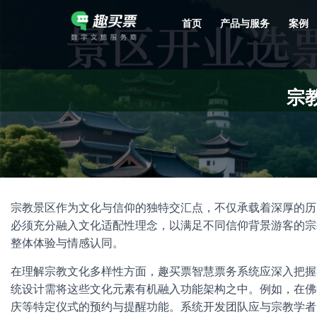
首页
产品与服务
案例
强大的平台技术支持，7*12h一对一服务，十几年行业技术沉淀，服务网点遍布全国，数百个4A/5A级景区成熟案例经验支持。
宗
宗教景区作为文化与信仰的独特交汇点，不仅承载着深厚的历
必须充分融入文化适配性理念，以满足不同信仰背景游客的宗
整体体验与情感认同。
在理解宗教文化多样性方面，趣买票智慧票务系统应深入把握
统设计需将这些文化元素有机融入功能架构之中。例如，在佛
庆等特定仪式的预约与提醒功能。系统开发团队应与宗教学者