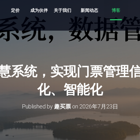
定价
成为伙伴
关于我们
新闻动态
博客
共享车、船、文创、游乐设备投放
贵州村超、越秀公园灯会、湘西村厨
旅游目的地，向导严选服务平台
支持剧目、场地，场馆，票档，座位
车场缴费，无人值守、路边停车
多业态，多商户，多活动整合营销系统
原生/三方/银行均支持聚合收单、商户分帐
支持跨系统数据采集清洗、分析展示
多维度多业态助力景区园区商业管理数字化升级
慧系统，实现门票管理
化、智能化
Published by
趣买票
on
2026年7月23日