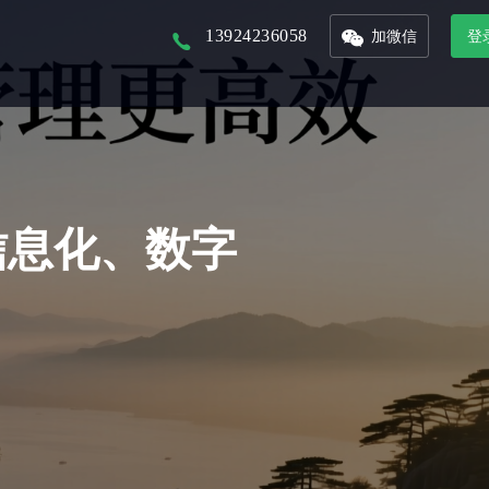
13924236058
加微信
登
以核心景区为入口，打造本地化文旅平台
以省市为单位的文旅集团，管理旗下多景区多业态管控平台
联合周边景区，打造旅游年卡服务平台
接入DeepSeek，对话式生成数据报表，挖掘数据价值
整合城市文旅资源，形成优质旅游产品，精准的推广和销售
从城市的定位到IP的提炼，团队的培养，再到活动的举办及宣发，效果的跟踪
信息化、数字