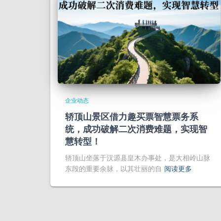
企业动态
轿顶山景区借力趣买票智慧票务系
统，成功破解二次消费难题，实现智
慧转型！
轿顶山坐落于汉源县皇木办事处，是大相岭山脉
东段的重要余脉，以其壮丽的自
阅读更多