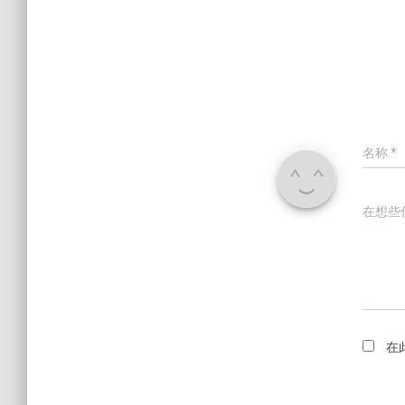
名称
*
在想些
在