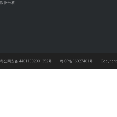
数据分析
粤公网安备 44011302001352号
粤ICP备16027461号
Copyrigh