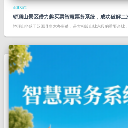
企业动态
轿顶山景区借力趣买票智慧票务系统，成功破解二
轿顶山坐落于汉源县皇木办事处，是大相岭山脉东段的重要余脉