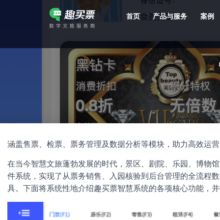
首页
产品与服务
案例
强大的平台技术支持，7*12h一对一服务，十几年行业技术沉淀，服务网点遍布全国，数百个4A/5A级景区成熟案例经验支持。
涵盖售票、检票、票务管理及数据分析等模块，助力高效运营
在当今智慧文旅蓬勃发展的时代，景区、剧院、乐园、博物馆
件系统，实现了从票务销售、入园核验到后台管理的全流程数
具。下面将系统性地介绍趣买票智慧系统的各项核心功能，并