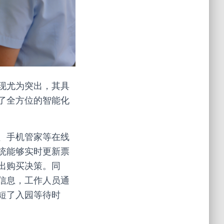
现尤为突出，其具
了全方位的智能化
、手机管家等在线
统能够实时更新票
出购买决策。同
信息，工作人员通
短了入园等待时