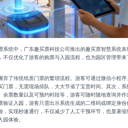
理系统中，广东趣买票科技公司推出的趣买票智慧系统表
，不仅优化了游客的购票与入园流程，也为园区管理带来
摒弃了传统纸质门票的繁琐流程。游客可通过微信小程序
买门票，无需现场排队，大大节省了宝贵时间。其次，系
、余票数量以及可预约时段等，游客可随时随地查询并作
票验证入园，游客只需出示系统生成的二维码或绑定身份
验，实现秒速通行，不仅减少了人工干预环节，也显著缩
入园体验。