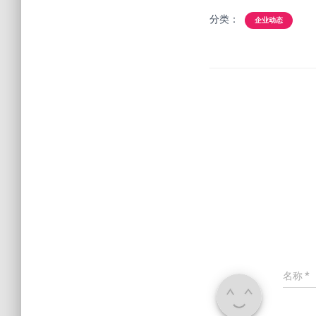
分类：
企业动态
名称
*