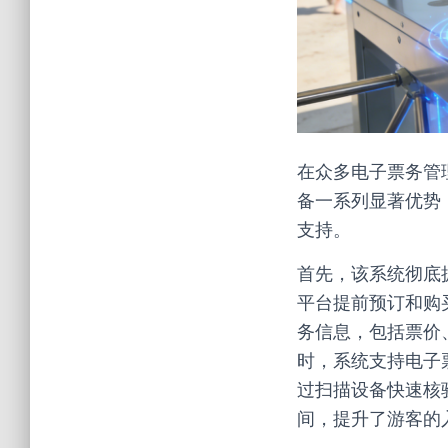
在众多电子票务管
备一系列显著优势
支持。
首先，该系统彻底
平台提前预订和购
务信息，包括票价
时，系统支持电子
过扫描设备快速核
间，提升了游客的