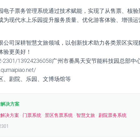
园电子票务管理系统通过技术赋能，实现了从售票、核验
成为现代水上乐园提升服务质量、优化游客体验、增强运
限公司深耕智慧文旅领域，以创新技术助力各类景区实现
体验更美好！
2-2301/13924236058广州市番禺天安节能科技园总部中
umaipiao.net/
区、剧院、乐园、文博场馆等
与解决方案
区解决方案
·
门票系统
·
景区售票系统
·
智慧文旅
·
剧院票务系统
2301