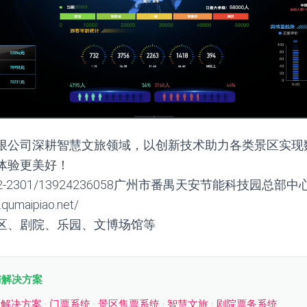
限公司深耕智慧文旅领域，以创新技术助力各类景区实现
体验更美好！
2-2301/13924236058广州市番禺天安节能科技园总部中
umaipiao.net/
区、剧院、乐园、文博场馆等
与解决方案
区解决方案
·
门票系统
·
景区售票系统
·
智慧文旅
·
剧院票务系统