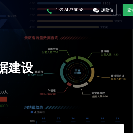
13924236058
加微信
登
以核心景区为入口，打造本地化文旅平台
以省市为单位的文旅集团，管理旗下多景区多业态管控平台
联合周边景区，打造旅游年卡服务平台
接入DeepSeek，对话式生成数据报表，挖掘数据价值
整合城市文旅资源，形成优质旅游产品，精准的推广和销售
从城市的定位到IP的提炼，团队的培养，再到活动的举办及宣发，效果的跟踪
据建设