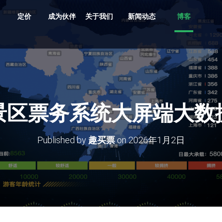
定价
成为伙伴
关于我们
新闻动态
博客
共享车、船、文创、游乐设备投放
贵州村超、越秀公园灯会、湘西村厨
旅游目的地，向导严选服务平台
支持剧目、场地，场馆，票档，座位
车场缴费，无人值守、路边停车
多业态，多商户，多活动整合营销系统
原生/三方/银行均支持聚合收单、商户分帐
支持跨系统数据采集清洗、分析展示
多维度多业态助力景区园区商业管理数字化升级
景区票务系统大屏端大数
Published by
趣买票
on
2026年1月2日