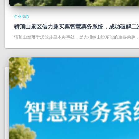
企业动态
轿顶山景区借力趣买票智慧票务系统，成功破解二
轿顶山坐落于汉源县皇木办事处，是大相岭山脉东段的重要余脉