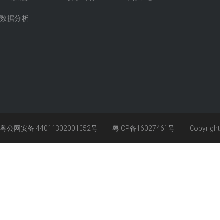
数据分析
粤公网安备 44011302001352号
粤ICP备16027461号
Copyrigh