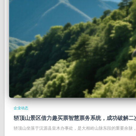
企业动态
轿顶山景区借力趣买票智慧票务系统，成功破解二
轿顶山坐落于汉源县皇木办事处，是大相岭山脉东段的重要余脉