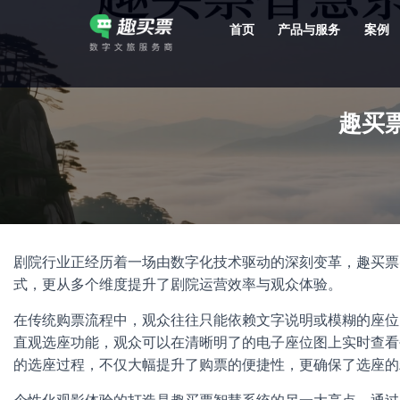
首页
产品与服务
案例
强大的平台技术支持，7*12h一对一服务，十几年行业技术沉淀，服务网点遍布全国，数百个4A/5A级景区成熟案例经验支持。
趣买
剧院行业正经历着一场由数字化技术驱动的深刻变革，趣买票
式，更从多个维度提升了剧院运营效率与观众体验。
在传统购票流程中，观众往往只能依赖文字说明或模糊的座位
直观选座功能，观众可以在清晰明了的电子座位图上实时查看
的选座过程，不仅大幅提升了购票的便捷性，更确保了选座的