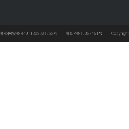
粤公网安备 44011302001352号
粤ICP备16027461号
Copyrigh