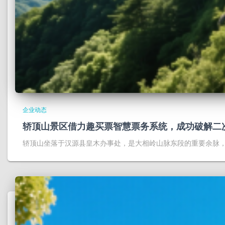
企业动态
轿顶山景区借力趣买票智慧票务系统，成功破解二
轿顶山坐落于汉源县皇木办事处，是大相岭山脉东段的重要余脉