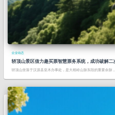
企业动态
轿顶山景区借力趣买票智慧票务系统，成功破解二
轿顶山坐落于汉源县皇木办事处，是大相岭山脉东段的重要余脉