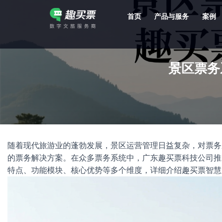
首页
产品与服务
案例
强大的平台技术支持，7*12h一对一服务，十几年行业技术沉淀，服务网点遍布全国，数百个4A/5A级景区成熟案例经验支持。
景区票务
随着现代旅游业的蓬勃发展，景区运营管理日益复杂，对票务
的票务解决方案。在众多票务系统中，广东趣买票科技公司推
特点、功能模块、核心优势等多个维度，详细介绍趣买票智慧