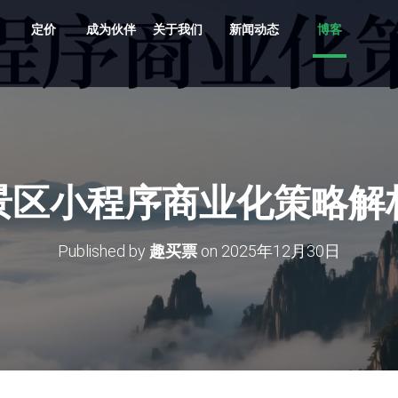
定价
成为伙伴
关于我们
新闻动态
博客
共享车、船、文创、游乐设备投放
贵州村超、越秀公园灯会、湘西村厨
旅游目的地，向导严选服务平台
支持剧目、场地，场馆，票档，座位
车场缴费，无人值守、路边停车
多业态，多商户，多活动整合营销系统
原生/三方/银行均支持聚合收单、商户分帐
支持跨系统数据采集清洗、分析展示
多维度多业态助力景区园区商业管理数字化升级
景区小程序商业化策略解
Published by
趣买票
on
2025年12月30日