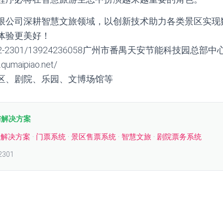
限公司深耕智慧文旅领域，以创新技术助力各类景区实现
体验更美好！
2-2301/13924236058广州市番禺天安节能科技园总部中
umaipiao.net/
区、剧院、乐园、文博场馆等
与解决方案
区解决方案
·
门票系统
·
景区售票系统
·
智慧文旅
·
剧院票务系统
2301