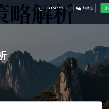
13924236058
加微信
登
以核心景区为入口，打造本地化文旅平台
以省市为单位的文旅集团，管理旗下多景区多业态管控平台
联合周边景区，打造旅游年卡服务平台
接入DeepSeek，对话式生成数据报表，挖掘数据价值
整合城市文旅资源，形成优质旅游产品，精准的推广和销售
从城市的定位到IP的提炼，团队的培养，再到活动的举办及宣发，效果的跟踪
析