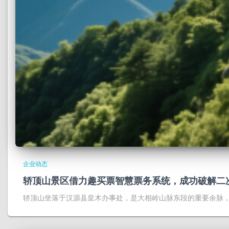
企业动态
轿顶山景区借力趣买票智慧票务系统，成功破解二
轿顶山坐落于汉源县皇木办事处，是大相岭山脉东段的重要余脉