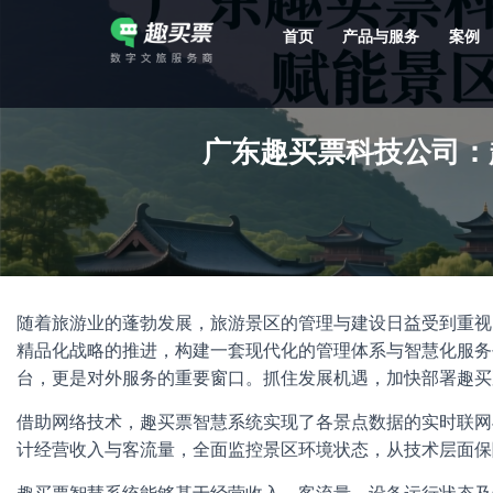
首页
产品与服务
案例
强大的平台技术支持，7*12h一对一服务，十几年行业技术沉淀，服务网点遍布全国，数百个4A/5A级景区成熟案例经验支持。
广东趣买票科技公司：
随着旅游业的蓬勃发展，旅游景区的管理与建设日益受到重视
精品化战略的推进，构建一套现代化的管理体系与智慧化服务
台，更是对外服务的重要窗口。抓住发展机遇，加快部署趣买
借助网络技术，趣买票智慧系统实现了各景点数据的实时联网
计经营收入与客流量，全面监控景区环境状态，从技术层面保