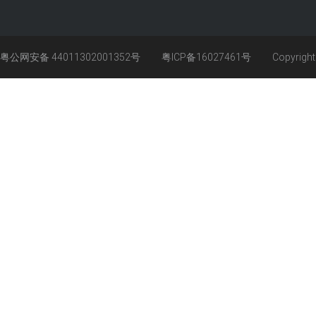
粤公网安备 44011302001352号
粤ICP备16027461号
Copyrigh