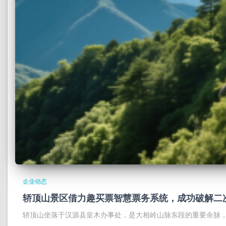
企业动态
轿顶山景区借力趣买票智慧票务系统，成功破解二
轿顶山坐落于汉源县皇木办事处，是大相岭山脉东段的重要余脉