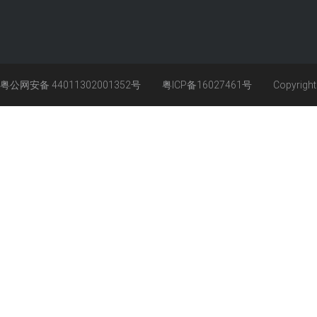
粤公网安备 44011302001352号
粤ICP备16027461号
Copyrigh