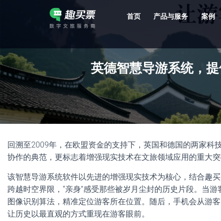
首页
产品与服务
案例
强大的平台技术支持，7*12h一对一服务，十几年行业技术沉淀，服务网点遍布全国，数百个4A/5A级景区成熟案例经验支持。
英德智慧导游系统，提
回溯至2009年，在欧盟资金的支持下，英国和德国的两家
协作的典范，更标志着增强现实技术在文旅领域应用的重大突
该智慧导游系统软件以先进的增强现实技术为核心，结合趣买
跨越时空界限，“亲身”感受那些被岁月尘封的历史片段。当
图像识别算法，精准定位游客所在位置。随后，手机会从游客
让历史以最直观的方式重现在游客眼前。