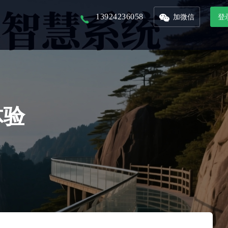
13924236058
加微信
登
以核心景区为入口，打造本地化文旅平台
以省市为单位的文旅集团，管理旗下多景区多业态管控平台
联合周边景区，打造旅游年卡服务平台
接入DeepSeek，对话式生成数据报表，挖掘数据价值
整合城市文旅资源，形成优质旅游产品，精准的推广和销售
从城市的定位到IP的提炼，团队的培养，再到活动的举办及宣发，效果的跟踪
体验