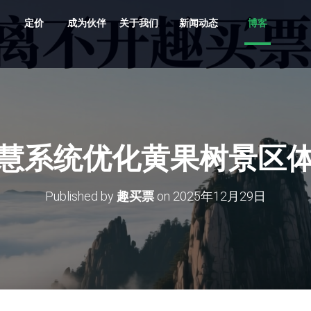
定价
成为伙伴
关于我们
新闻动态
博客
共享车、船、文创、游乐设备投放
贵州村超、越秀公园灯会、湘西村厨
旅游目的地，向导严选服务平台
支持剧目、场地，场馆，票档，座位
车场缴费，无人值守、路边停车
多业态，多商户，多活动整合营销系统
原生/三方/银行均支持聚合收单、商户分帐
支持跨系统数据采集清洗、分析展示
多维度多业态助力景区园区商业管理数字化升级
慧系统优化黄果树景区
Published by
趣买票
on
2025年12月29日