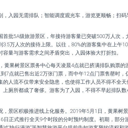
别，入园无需排队；智能调度观光车，游览更顺畅；扫码
国首批5A级旅游景区，年接待游客量已突破500万人次，
3.5万人次的接待上限。以往，80%的游客集中在上午1
时容量与游客需求之间矛盾突出，入园体验大打折扣。
旺季，黄果树景区票务中心每天凌晨4点就已挤满排队购票的
仅到7点就已售出近2万张门票，而中午12点门票售罄时，
集的人流不仅带来安全隐患，也使得工作人员不得不全天
、上厕所都成了奢侈。游客为了入园，不得不早起排队数
况，景区积极推进线上化服务。2019年5月1日，黄果树
月6日正式推行全天9个时段的分时预约制度。初期，部分
通过“快行漫游”等智慧旅游平台提前告知游客预约流程和