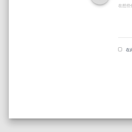
在想些
在