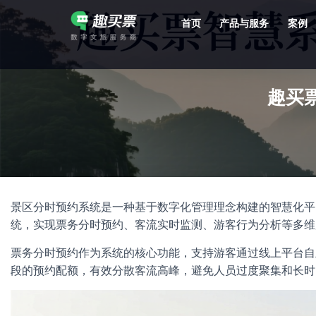
首页
产品与服务
案例
强大的平台技术支持，7*12h一对一服务，十几年行业技术沉淀，服务网点遍布全国，数百个4A/5A级景区成熟案例经验支持。
趣买
景区分时预约系统是一种基于数字化管理理念构建的智慧化平
统，实现票务分时预约、客流实时监测、游客行为分析等多维
票务分时预约作为系统的核心功能，支持游客通过线上平台自
段的预约配额，有效分散客流高峰，避免人员过度聚集和长时