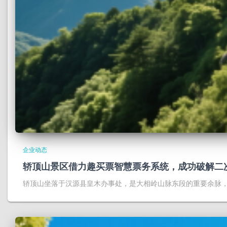
企业动态
轿顶山景区借力趣买票智慧票务系统，成功破解二
轿顶山坐落于汉源县皇木办事处，是大相岭山脉东段的重要余脉