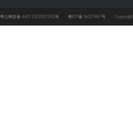
粤公网安备 44011302001352号
粤ICP备16027461号
Copyrigh