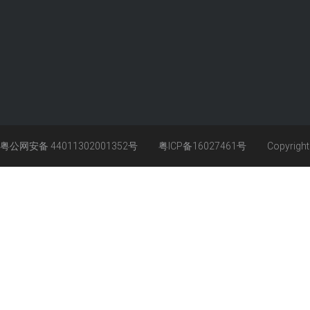
粤公网安备 44011302001352号
粤ICP备16027461号
Copyrigh