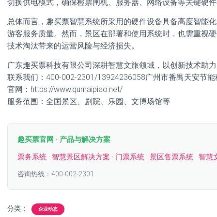
切换供电模式，确保检票闸机、服务器、网络设备等关键硬件
总体而言，趣买票智慧系统所采用的硬件设备具备高度智能化
游客服务质量。然而，景区在部署和使用系统时，也需重视硬
技术淘汰带来的运营风险与经济损失。
广东趣买票科技有限公司深耕智慧文旅领域，以创新技术助力
联系我们：400-002-2301/13924236058广州市番禺天安
官网：https://www.qumaipiao.net/
服务范围：全国景区、剧院、乐园、文博场馆等
趣买票官网 · 产品与解决方案
票务系统
·
智慧景区解决方案
·
门票系统
·
景区售票系统
·
智慧
咨询热线：400-002-2301
分类：
企业动态