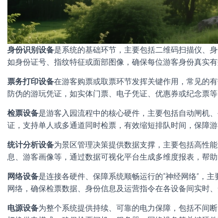
身份识别设备
是系统的基础环节，主要包括二维码扫描仪、身
如身份证号、指纹特征或面部图像，确保每位游客身份真实有
票务打印设备
在游客购票或取票环节发挥关键作用，常见的有
防伪的游玩凭证，如实体门票、电子凭证、优惠券或纪念票等
检票设备
是游客入园流程中的核心硬件，主要包括自动闸机、
证，支持单人或多通道同时检票，有效缩短排队时间，保障游
统计分析设备
为景区管理决策提供数据支撑，主要包括高性能
息、游客画像等，通过数据可视化平台生成多维度报表，帮助
网络设备
是连接各硬件、保障系统顺畅运行的“神经网络”，
网络，确保检票数据、身份信息及运营指令在各设备间实时、
电源设备
为整个系统提供持续、可靠的电力保障，包括不间断