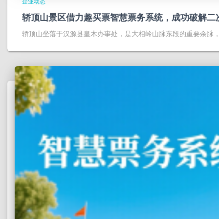
企业动态
轿顶山景区借力趣买票智慧票务系统，成功破解二
轿顶山坐落于汉源县皇木办事处，是大相岭山脉东段的重要余脉