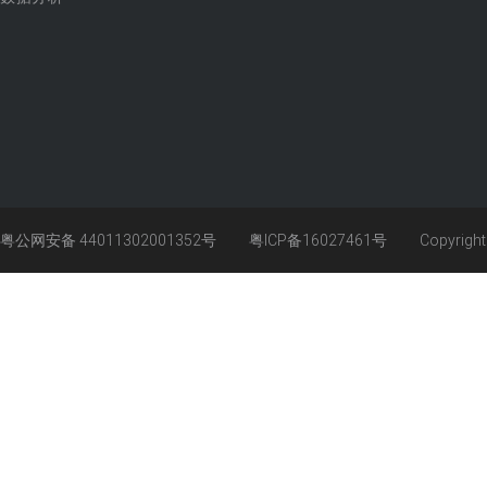
粤公网安备 44011302001352号
粤ICP备16027461号
Copyrigh