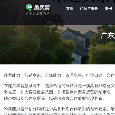
首页
产品与服务
案例
强大的平台技术支持，7*12h一对一服务，十几年行业技术沉淀，服务网点遍布全国，数百个4A/5A级景区成熟案例经验支持。
广东
经营能力、行销意识、市场能力、管理水平、行业口碑、合作
在趣买票智慧系统中，选择合适的分销商是一项具有战略意义
曝光度、扩大客源覆盖范围，并增强整体票务运营的稳定性。
碑声誉以及合作意愿等，以确保双方合作能够实现共赢。
经营能力是评估分销商是否具备长期合作潜力的基础要素。景