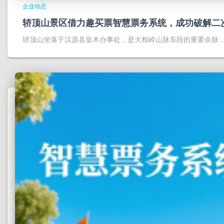
企业动态
轿顶山景区借力趣买票智慧票务系统，成功破解二
轿顶山坐落于汉源县皇木办事处，是大相岭山脉东段的重要余脉