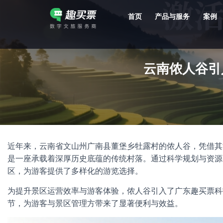
首页
产品与服务
案例
强大的平台技术支持，7*12h一对一服务，十几年行业技术沉淀，服务网点遍布全国，数百个4A/5A级景区成熟案例经验支持。
云南侬人谷引
近年来，云南省文山州广南县董堡乡牡露村的侬人谷，凭借其
是一座承载着深厚历史底蕴的传统村落。通过科学规划与资源
区，为游客提供了多样化的游览选择。
为提升景区运营效率与游客体验，侬人谷引入了广东趣买票科
节，为游客与景区管理方带来了显著便利与效益。