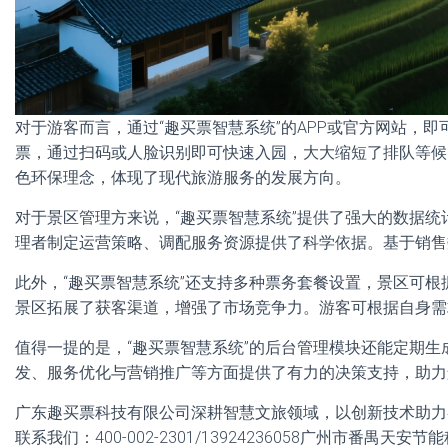
对于游客而言，通过“趣买票智慧系统”的APP或官方网站，
票，通过扫码或人脸识别即可快速入园，大大缩短了排队等候
色环保理念，体现了现代旅游服务的发展方向。
对于景区管理方来说，“趣买票智慧系统”提供了强大的数据
理者制定运营策略、调配服务资源提供了科学依据。基于销售
此外，“趣买票智慧系统”还支持多种票务套餐设置，景区可
景区拓展了获客渠道，增强了市场竞争力。游客可根据自身需
值得一提的是，“趣买票智慧系统”的后台管理模块还能定期
发、服务优化与营销推广等方面提供了有力的决策支持，助力
广东趣买票科技有限公司深耕智慧文旅领域，以创新技术助力
联系我们：400-002-2301/13924236058广州市番禺天安