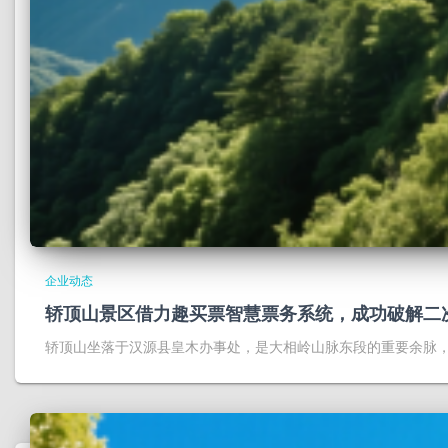
企业动态
轿顶山景区借力趣买票智慧票务系统，成功破解二
轿顶山坐落于汉源县皇木办事处，是大相岭山脉东段的重要余脉