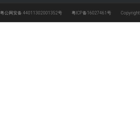
粤公网安备 44011302001352号
粤ICP备16027461号
Copyrigh