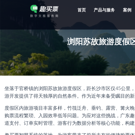
首页
产品与服务
案例
强大的平台技术支持，7*12h一对一服务，十几年行业技术沉淀，服务网点遍布全国，数百个4A/5A级景区成熟案例经验支持。
浏阳苏故旅游度假
坐落于官桥镇的浏阳苏故旅游度假区，距长沙市区仅45公里，
游开发提供了得天独厚的自然条件。作为近年来备受瞩目的新
度假区内旅游项目丰富多样，竹筏泛舟、垂钓、露营、篝火晚
购票流程繁琐、入园效率低等问题。为应对这些挑战，广东趣
道支付、订单实时管理、游客行为数据分析等核心功能，构建