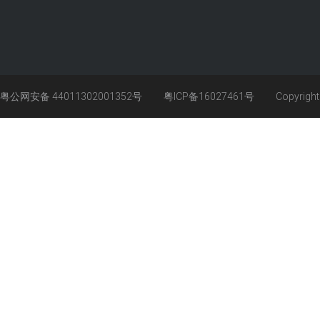
粤公网安备 44011302001352号
粤ICP备16027461号
Copyrigh