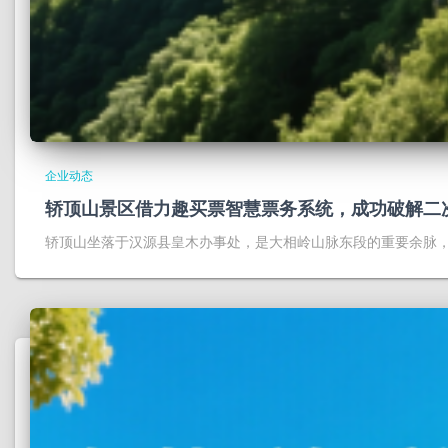
企业动态
轿顶山景区借力趣买票智慧票务系统，成功破解二
轿顶山坐落于汉源县皇木办事处，是大相岭山脉东段的重要余脉