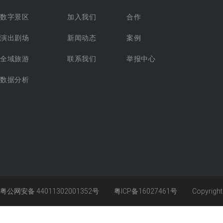
数字景区
加入我们
合作
演出剧场
新闻动态
案例
全域旅游
联系我们
举报中心
数据分析
粤公网安备 44011302001352号
粤ICP备16027461号
Copyrigh