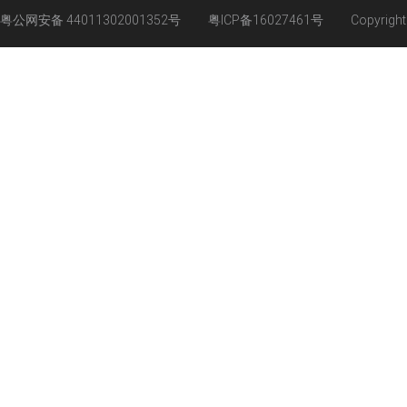
粤公网安备 44011302001352号
粤ICP备16027461号
Copyrigh