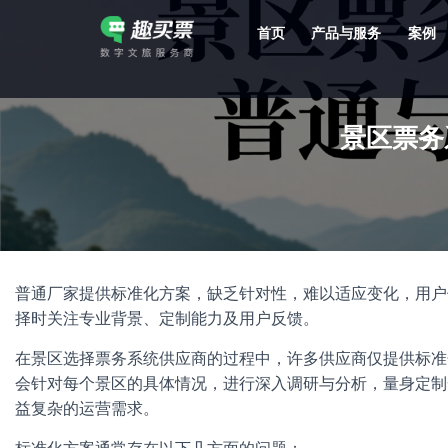
首页
产品与服务
案例
强大的平台技术支持，7*12h一对一服务，十几年行业技术沉淀，服务网点遍布全国，数百个4A/5A级景区成熟案例经验支持。
景区票务
普通厂家提供标准化方案，缺乏针对性，难以适应变化，用户
择时关注专业背景、定制能力及用户反馈。
在景区选择票务系统供应商的过程中，许多供应商仅提供标准
会针对每个景区的具体情况，进行深入调研与分析，量身定制
益复杂的运营需求。