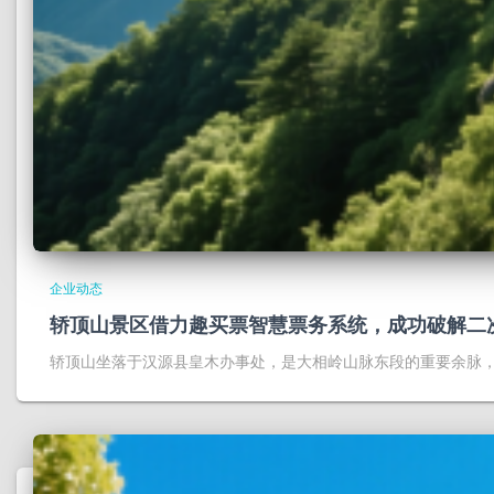
企业动态
轿顶山景区借力趣买票智慧票务系统，成功破解二
轿顶山坐落于汉源县皇木办事处，是大相岭山脉东段的重要余脉