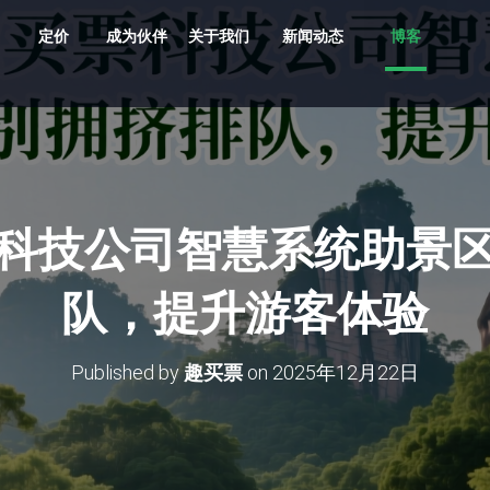
定价
成为伙伴
关于我们
新闻动态
博客
共享车、船、文创、游乐设备投放
贵州村超、越秀公园灯会、湘西村厨
旅游目的地，向导严选服务平台
支持剧目、场地，场馆，票档，座位
车场缴费，无人值守、路边停车
多业态，多商户，多活动整合营销系统
原生/三方/银行均支持聚合收单、商户分帐
支持跨系统数据采集清洗、分析展示
多维度多业态助力景区园区商业管理数字化升级
科技公司智慧系统助景
队，提升游客体验
Published by
趣买票
on
2025年12月22日