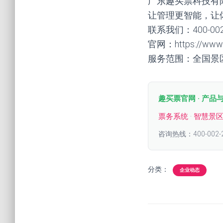
广东趣买票科技有
让管理更智能，让
联系我们：400-00
官网：https://www.q
服务范围：全国景
趣买票官网 · 产品
票务系统
·
智慧景
咨询热线：400-002-
分类：
企业动态