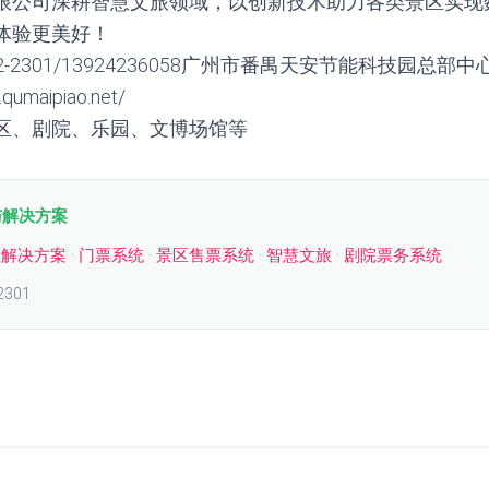
限公司深耕智慧文旅领域，以创新技术助力各类景区实现
体验更美好！
2-2301/13924236058广州市番禺天安节能科技园总部中
umaipiao.net/
区、剧院、乐园、文博场馆等
与解决方案
区解决方案
·
门票系统
·
景区售票系统
·
智慧文旅
·
剧院票务系统
2301