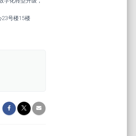
数字化转型升级，
心23号楼15楼