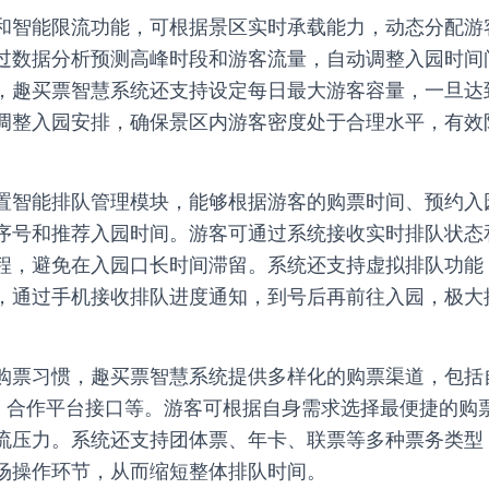
和智能限流功能，可根据景区实时承载能力，动态分配游
过数据分析预测高峰时段和游客流量，自动调整入园时间
，趣买票智慧系统还支持设定每日最大游客容量，一旦达
调整入园安排，确保景区内游客密度处于合理水平，有效
置智能排队管理模块，能够根据游客的购票时间、预约入
序号和推荐入园时间。游客可通过系统接收实时排队状态
程，避免在入园口长时间滞留。系统还支持虚拟排队功能
，通过手机接收排队进度通知，到号后再前往入园，极大
购票习惯，趣买票智慧系统提供多样化的购票渠道，包括
序、合作平台接口等。游客可根据自身需求选择最便捷的购
流压力。系统还支持团体票、年卡、联票等多种票务类型
场操作环节，从而缩短整体排队时间。