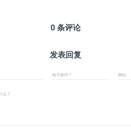
0 条评论
发表回复
电子邮件
*
网站
什么？