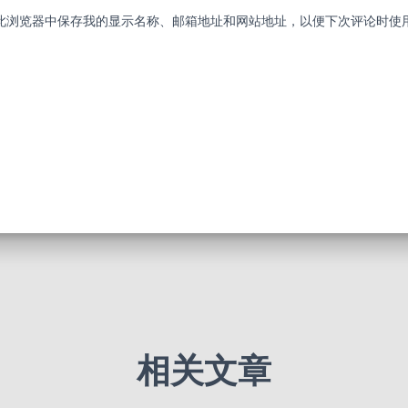
此浏览器中保存我的显示名称、邮箱地址和网站地址，以便下次评论时使
相关文章