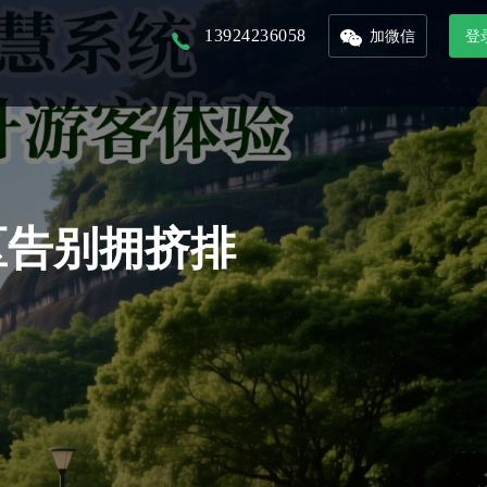
13924236058
加微信
登
以核心景区为入口，打造本地化文旅平台
以省市为单位的文旅集团，管理旗下多景区多业态管控平台
联合周边景区，打造旅游年卡服务平台
接入DeepSeek，对话式生成数据报表，挖掘数据价值
整合城市文旅资源，形成优质旅游产品，精准的推广和销售
从城市的定位到IP的提炼，团队的培养，再到活动的举办及宣发，效果的跟踪
区告别拥挤排