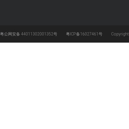
粤公网安备 44011302001352号
粤ICP备16027461号
Copyrigh