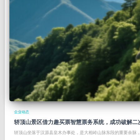
企业动态
轿顶山景区借力趣买票智慧票务系统，成功破解二
轿顶山坐落于汉源县皇木办事处，是大相岭山脉东段的重要余脉