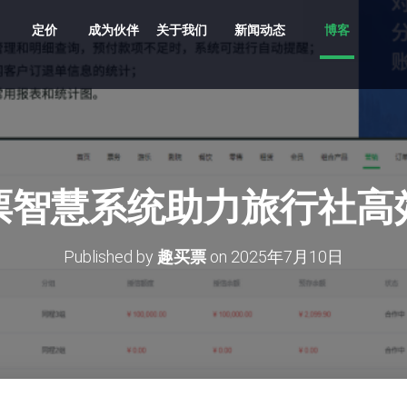
定价
成为伙伴
关于我们
新闻动态
博客
共享车、船、文创、游乐设备投放
贵州村超、越秀公园灯会、湘西村厨
旅游目的地，向导严选服务平台
支持剧目、场地，场馆，票档，座位
车场缴费，无人值守、路边停车
多业态，多商户，多活动整合营销系统
原生/三方/银行均支持聚合收单、商户分帐
支持跨系统数据采集清洗、分析展示
多维度多业态助力景区园区商业管理数字化升级
票智慧系统助力旅行社高
Published by
趣买票
on
2025年7月10日