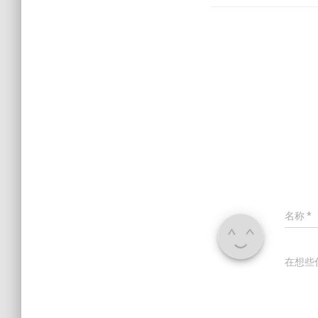
名称
*
在想些