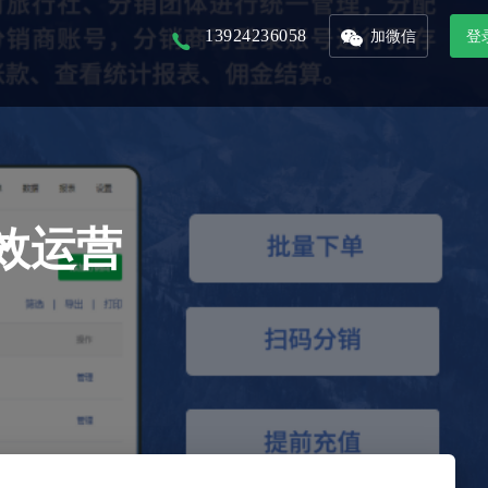
13924236058
加微信
登
以核心景区为入口，打造本地化文旅平台
以省市为单位的文旅集团，管理旗下多景区多业态管控平台
联合周边景区，打造旅游年卡服务平台
接入DeepSeek，对话式生成数据报表，挖掘数据价值
整合城市文旅资源，形成优质旅游产品，精准的推广和销售
从城市的定位到IP的提炼，团队的培养，再到活动的举办及宣发，效果的跟踪
效运营