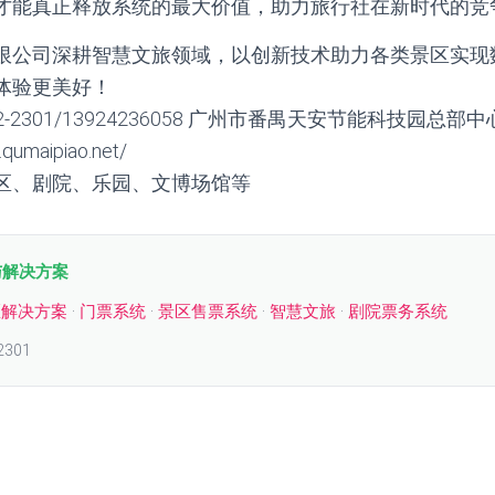
才能真正释放系统的最大价值，助力旅行社在新时代的竞
限公司深耕智慧文旅领域，以创新技术助力各类景区实现
体验更美好！
2-2301/13924236058 广州市番禺天安节能科技园总部中
umaipiao.net/
区、剧院、乐园、文博场馆等
与解决方案
区解决方案
·
门票系统
·
景区售票系统
·
智慧文旅
·
剧院票务系统
2301