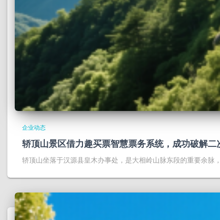
企业动态
轿顶山景区借力趣买票智慧票务系统，成功破解二
轿顶山坐落于汉源县皇木办事处，是大相岭山脉东段的重要余脉