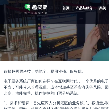
首页
产品与服务
案例
强大的平台技术支持，7*12h一对一服务，十几年行业技术沉淀，服务网点遍布全国，数百个4A/5A级景区成熟案例经验支持。
选择趣买票科技，功能全、易用性强、服务优。
电子票务系统厂商如何选择？在互联网时代，一个优秀的电子
不当，可能带来管理混乱、成本增加甚至游客流失等风险。因
比高、功能完善、操作便捷的门票分销系统。
1、需求和预算：首先应深入分析景区的业务模式、客流量规