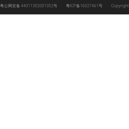
粤公网安备 44011302001352号
粤ICP备16027461号
Copyrigh