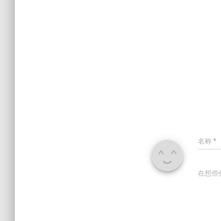
名称
*
在想些