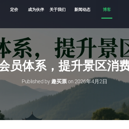
定价
成为伙伴
关于我们
新闻动态
博客
共享车、船、文创、游乐设备投放
贵州村超、越秀公园灯会、湘西村厨
旅游目的地，向导严选服务平台
支持剧目、场地，场馆，票档，座位
车场缴费，无人值守、路边停车
多业态，多商户，多活动整合营销系统
原生/三方/银行均支持聚合收单、商户分帐
支持跨系统数据采集清洗、分析展示
多维度多业态助力景区园区商业管理数字化升级
会员体系，提升景区消
Published by
趣买票
on
2026年4月2日