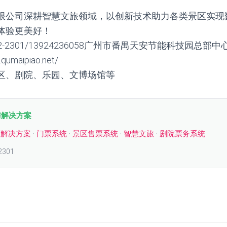
限公司深耕智慧文旅领域，以创新技术助力各类景区实现
体验更美好！
2-2301/13924236058广州市番禺天安节能科技园总部中
umaipiao.net/
区、剧院、乐园、文博场馆等
与解决方案
区解决方案
·
门票系统
·
景区售票系统
·
智慧文旅
·
剧院票务系统
2301