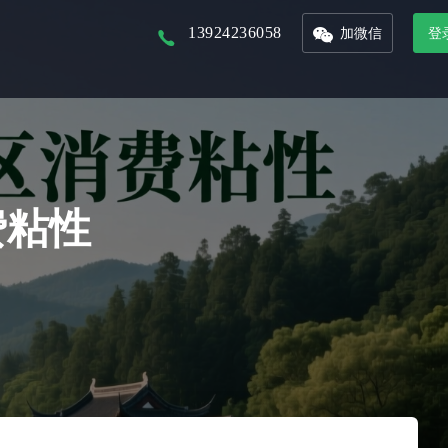
13924236058
加微信
登
以核心景区为入口，打造本地化文旅平台
以省市为单位的文旅集团，管理旗下多景区多业态管控平台
联合周边景区，打造旅游年卡服务平台
接入DeepSeek，对话式生成数据报表，挖掘数据价值
整合城市文旅资源，形成优质旅游产品，精准的推广和销售
从城市的定位到IP的提炼，团队的培养，再到活动的举办及宣发，效果的跟踪
费粘性