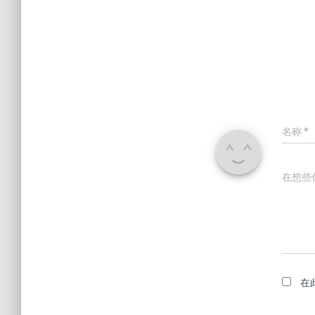
名称
*
在想些
在