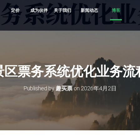
定价
成为伙伴
关于我们
新闻动态
博客
共享车、船、文创、游乐设备投放
贵州村超、越秀公园灯会、湘西村厨
旅游目的地，向导严选服务平台
支持剧目、场地，场馆，票档，座位
车场缴费，无人值守、路边停车
多业态，多商户，多活动整合营销系统
原生/三方/银行均支持聚合收单、商户分帐
支持跨系统数据采集清洗、分析展示
多维度多业态助力景区园区商业管理数字化升级
景区票务系统优化业务流
Published by
趣买票
on
2026年4月2日