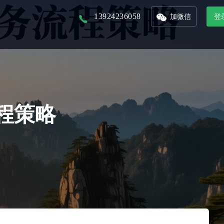
13924236058
加微信
登
以核心景区为入口，打造本地化文旅平台
以省市为单位的文旅集团，管理旗下多景区多业态管控平台
联合周边景区，打造旅游年卡服务平台
接入DeepSeek，对话式生成数据报表，挖掘数据价值
整合城市文旅资源，形成优质旅游产品，精准的推广和销售
从城市的定位到IP的提炼，团队的培养，再到活动的举办及宣发，效果的跟踪
程策略