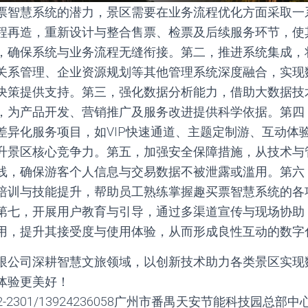
票智慧系统的潜力，景区需要在业务流程优化方面采取一
程再造，重新设计与整合售票、检票及后续服务环节，使
，确保系统与业务流程无缝衔接。第二，推进系统集成，
关系管理、企业资源规划等其他管理系统深度融合，实现
决策提供支持。第三，强化数据分析能力，借助大数据技
，为产品开发、营销推广及服务改进提供科学依据。第四
差异化服务项目，如VIP快速通道、主题定制游、互动体
升景区核心竞争力。第五，加强安全保障措施，从技术与
线，确保游客个人信息与交易数据不被泄露或滥用。第六
培训与技能提升，帮助员工熟练掌握趣买票智慧系统的各
第七，开展用户教育与引导，通过多渠道宣传与现场协助
用，提升其接受度与使用体验，从而形成良性互动的数字
限公司深耕智慧文旅领域，以创新技术助力各类景区实现
体验更美好！
2-2301/13924236058广州市番禺天安节能科技园总部中