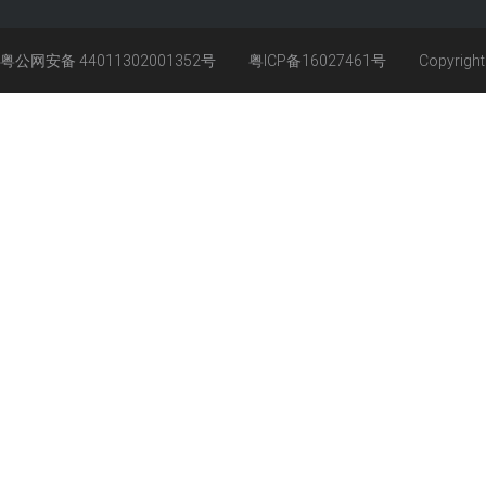
粤公网安备 44011302001352号
粤ICP备16027461号
Copyrigh