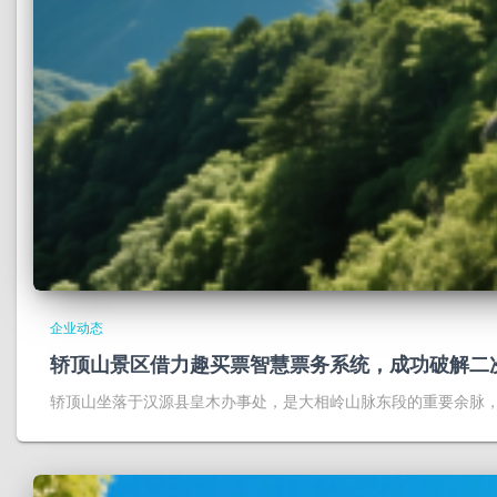
企业动态
轿顶山景区借力趣买票智慧票务系统，成功破解二
轿顶山坐落于汉源县皇木办事处，是大相岭山脉东段的重要余脉