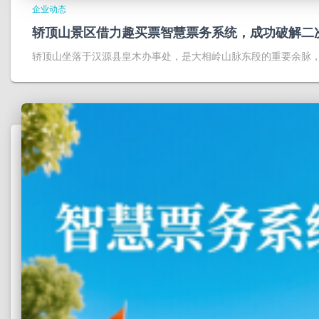
企业动态
轿顶山景区借力趣买票智慧票务系统，成功破解二
轿顶山坐落于汉源县皇木办事处，是大相岭山脉东段的重要余脉