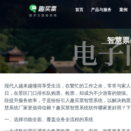
首页
产品与服务
案例
强大的平台技术支持，7*12h一对一服务，十几年行业技术沉淀，服务网点遍布全国，数百个4A/5A级景区成熟案例经验支持。
智慧票
现代人越来越懂得享受生活，在繁忙的工作之余，常常与家人
日，在景区门口排长队购票、检票，却成为不少游客的烦恼。
段提升服务效率，于是纷纷引入趣买票智慧系统，以解决购票
慧系统厂家更值得信赖？趣买票智慧系统软件哪家更好用？下
一、选择功能全面、覆盖业务全流程的系统