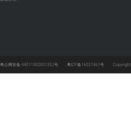
粤公网安备 44011302001352号
粤ICP备16027461号
Copyrigh