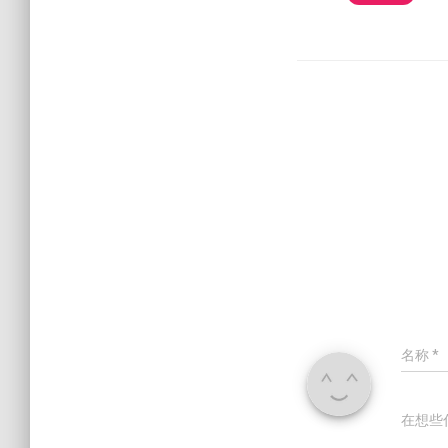
名称
*
在想些