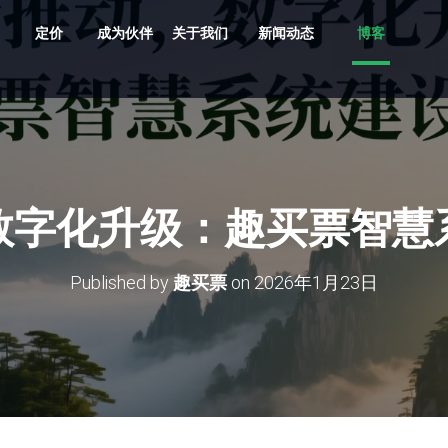
定价
成为伙伴
关于我们
新闻动态
博客
共享车、船、文创、游乐设备投放
贵州村超、越秀公园灯会、湘西村厨
旅游目的地，向导严选服务平台
支持剧目、场地，场馆，票档，座位
车场缴费，无人值守、路边停车
多业态，多商户，多活动整合营销系统
原生/三方/银行均支持聚合收单、商户分帐
支持跨系统数据采集清洗、分析展示
多维度多业态助力景区园区商业管理数字化升级
数字化升级：趣买票智慧
Published by
趣买票
on
2026年1月23日