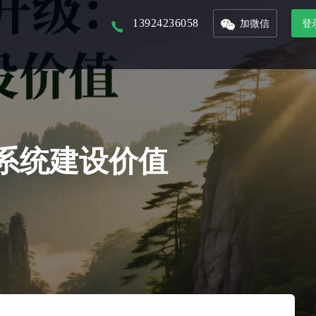
13924236058
加微信
登
以核心景区为入口，打造本地化文旅平台
以省市为单位的文旅集团，管理旗下多景区多业态管控平台
联合周边景区，打造旅游年卡服务平台
接入DeepSeek，对话式生成数据报表，挖掘数据价值
整合城市文旅资源，形成优质旅游产品，精准的推广和销售
从城市的定位到IP的提炼，团队的培养，再到活动的举办及宣发，效果的跟踪
系统建设价值