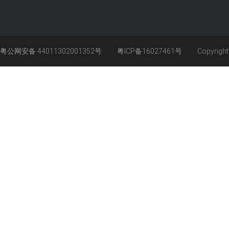
粤公网安备 44011302001352号
粤ICP备16027461号
Copyrigh