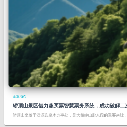
企业动态
轿顶山景区借力趣买票智慧票务系统，成功破解二
轿顶山坐落于汉源县皇木办事处，是大相岭山脉东段的重要余脉