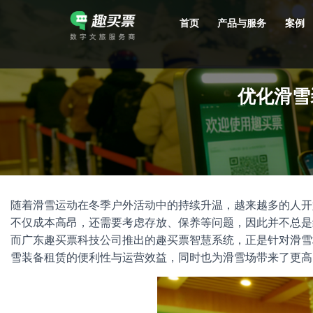
首页
产品与服务
案例
强大的平台技术支持，7*12h一对一服务，十几年行业技术沉淀，服务网点遍布全国，数百个4A/5A级景区成熟案例经验支持。
优化滑雪
随着滑雪运动在冬季户外活动中的持续升温，越来越多的人开
不仅成本高昂，还需要考虑存放、保养等问题，因此并不总是
而广东趣买票科技公司推出的趣买票智慧系统，正是针对滑雪
雪装备租赁的便利性与运营效益，同时也为滑雪场带来了更高