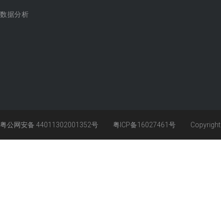
数据分析
粤公网安备 44011302001352号
粤ICP备16027461号
Copyrigh