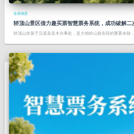
企业动态
轿顶山景区借力趣买票智慧票务系统，成功破解二
轿顶山坐落于汉源县皇木办事处，是大相岭山脉东段的重要余脉