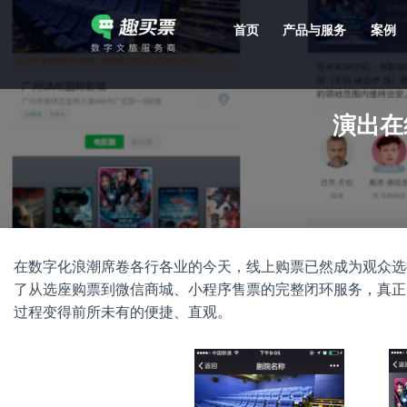
首页
产品与服务
案例
强大的平台技术支持，7*12h一对一服务，十几年行业技术沉淀，服务网点遍布全国，数百个4A/5A级景区成熟案例经验支持。
演出在
在数字化浪潮席卷各行各业的今天，线上购票已然成为观众选
了从选座购票到微信商城、小程序售票的完整闭环服务，真正
过程变得前所未有的便捷、直观。