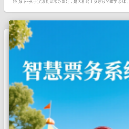
轿顶山坐落于汉源县皇木办事处，是大相岭山脉东段的重要余脉