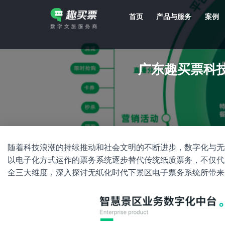
首页
产品与服务
案例
强大的平台技术支持，7*12h一对一服务，十几年行业技术沉淀，服务网点遍布全国，数百个4A/5A级景区成熟案例经验支持。
广东趣买票科
随着科技浪潮的持续推动和社会文明的不断进步，数字化与无
以电子化方式运作的票务系统逐步替代传统纸质票务，不仅代
全三大维度，深入探讨无纸化时代下景区电子票务系统所带来