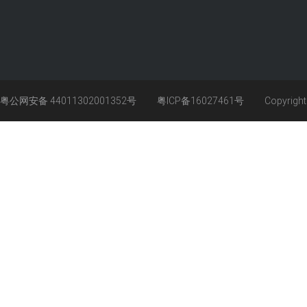
粤公网安备 44011302001352号
粤ICP备16027461号
Copyrigh