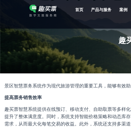
首页
产品与服务
案例
强大的平台技术支持，7*12h一对一服务，十几年行业技术沉淀，服务网点遍布全国，数百个4A/5A级景区成熟案例经验支持。
趣
景区智慧票务系统作为现代旅游管理的重要工具，能够有效助
提高票务销售效率
趣买票智慧系统提供在线预订、移动支付、自助取票等多样化
提升了整体满意度。同时，系统支持智能价格策略和动态库存
需求，从而最大化每笔交易的收益。此外，系统还支持多渠道