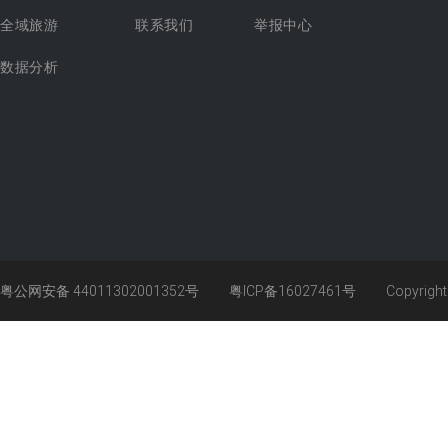
全域旅游
联系我们
举报中心
数据分析
粤公网安备 44011302001352号
粤ICP备16027461号
Copyrigh