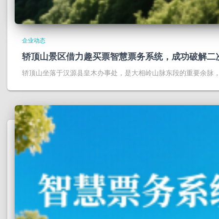
企业动态
轿顶山景区借力趣买票智慧票务系统，成功破解二
轿顶山坐落于汉源县皇木办事处，是大相岭山脉东段的重要余脉