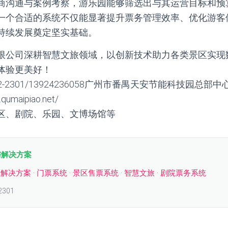
商沟通与案例考察，游乐园能够筛选出与其运营目标和预
一个合适的系统不仅能显著提升票务管理效率、优化游客
持续发展奠定坚实基础。
限公司深耕智慧文旅领域，以创新技术助力各类景区实现
体验更美好！
2-2301/13924236058广州市番禺天安节能科技园总部中
umaipiao.net/
区、剧院、乐园、文博场馆等
与解决方案
区解决方案
·
门票系统
·
景区售票系统
·
智慧文旅
·
剧院票务系统
2301