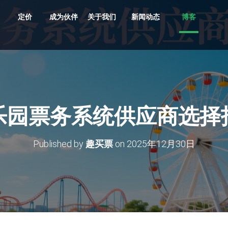
定价
成为伙伴
关于我们
新闻动态
博客
共享车、船、文创、游乐设备投放
贵州村超、越秀公园灯会、湘西村厨
旅游目的地，向导严选服务平台
支持剧目、场地，场馆，票档，座位
车场缴费，无人值守、路边停车
多业态，多商户，多活动整合营销系统
原生/三方/银行均支持聚合收单、商户分帐
支持跨系统数据采集清洗、分析展示
多维度多业态助力景区园区商业管理数字化升级
乐园票务系统供应商选择
Published by
趣买票
on
2025年12月30日