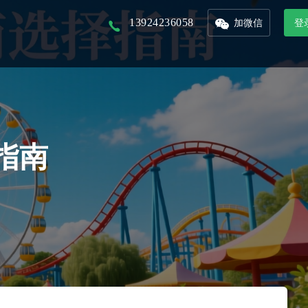
13924236058
加微信
登
以核心景区为入口，打造本地化文旅平台
以省市为单位的文旅集团，管理旗下多景区多业态管控平台
联合周边景区，打造旅游年卡服务平台
接入DeepSeek，对话式生成数据报表，挖掘数据价值
整合城市文旅资源，形成优质旅游产品，精准的推广和销售
从城市的定位到IP的提炼，团队的培养，再到活动的举办及宣发，效果的跟踪
指南