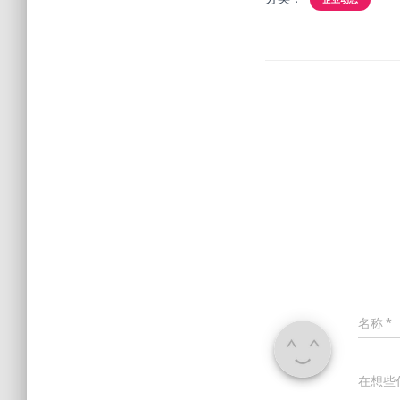
名称
*
在想些