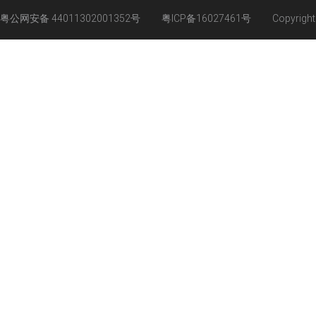
粤公网安备 44011302001352号
粤ICP备16027461号
Copyrigh