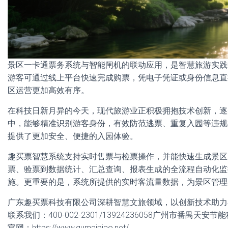
景区一卡通票务系统与智能闸机的联动应用，是智慧旅游实践
游客可通过线上平台快速完成购票，凭电子凭证或身份信息直
区运营更加高效有序。
在科技日新月异的今天，现代旅游业正积极拥抱技术创新，逐
中，能够精准识别游客身份，有效防范逃票、重复入园等违规
提供了更加安全、便捷的入园体验。
趣买票智慧系统支持实时售票与检票操作，并能快速生成景区
票、验票到数据统计、汇总查询、报表生成的全流程自动化监
施。更重要的是，系统所提供的实时客流量数据，为景区管理
广东趣买票科技有限公司深耕智慧文旅领域，以创新技术助力
联系我们：400-002-2301/13924236058广州市番禺天安
官网：https://www.qumaipiao.net/