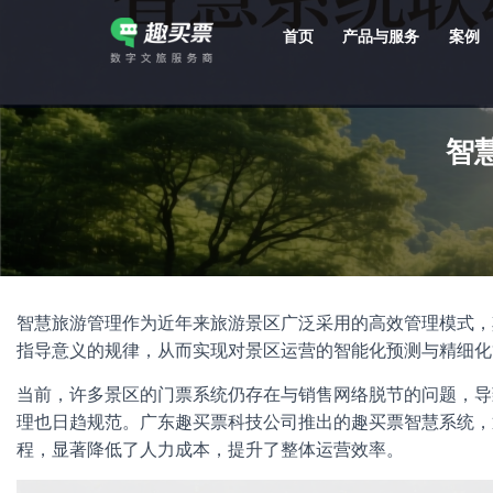
首页
产品与服务
案例
强大的平台技术支持，7*12h一对一服务，十几年行业技术沉淀，服务网点遍布全国，数百个4A/5A级景区成熟案例经验支持。
智
智慧旅游管理作为近年来旅游景区广泛采用的高效管理模式，
指导意义的规律，从而实现对景区运营的智能化预测与精细化
当前，许多景区的门票系统仍存在与销售网络脱节的问题，导
理也日趋规范。广东趣买票科技公司推出的趣买票智慧系统，
程，显著降低了人力成本，提升了整体运营效率。