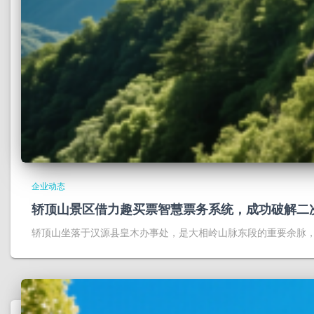
企业动态
轿顶山景区借力趣买票智慧票务系统，成功破解二
轿顶山坐落于汉源县皇木办事处，是大相岭山脉东段的重要余脉