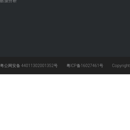
数据分析
粤公网安备 44011302001352号
粤ICP备16027461号
Copyrigh