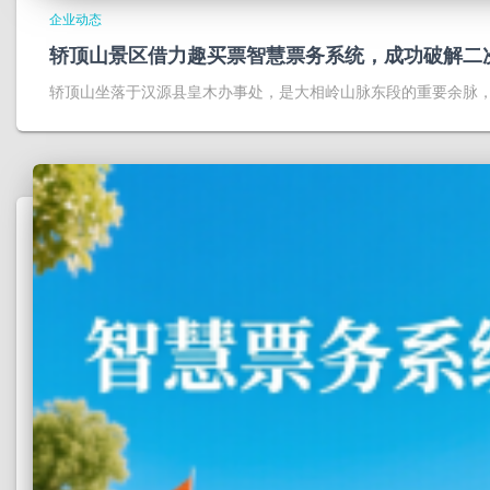
企业动态
轿顶山景区借力趣买票智慧票务系统，成功破解二
轿顶山坐落于汉源县皇木办事处，是大相岭山脉东段的重要余脉