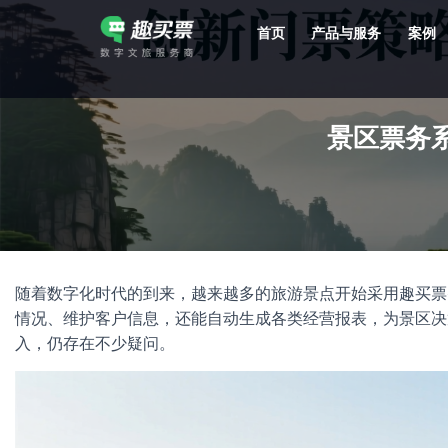
首页
产品与服务
案例
强大的平台技术支持，7*12h一对一服务，十几年行业技术沉淀，服务网点遍布全国，数百个4A/5A级景区成熟案例经验支持。
景区票务
随着数字化时代的到来，越来越多的旅游景点开始采用趣买票
情况、维护客户信息，还能自动生成各类经营报表，为景区决
入，仍存在不少疑问。