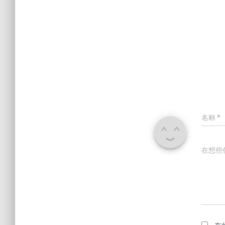
名称
*
在想些