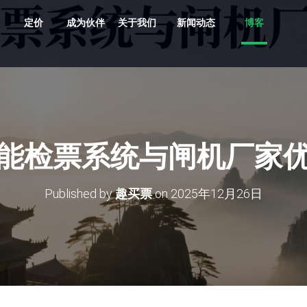
定价
成为伙伴
关于我们
新闻动态
博客
共享车、船、文创、游乐设备投放
贵州村超、越秀公园灯会、湘西村厨
旅游目的地，向导严选服务平台
支持剧目、场地，场馆，票档，座位
车场缴费，无人值守、路边停车
多业态，多商户，多活动整合营销系统
原生/三方/银行均支持聚合收单、商户分帐
支持跨系统数据采集清洗、分析展示
多维度多业态助力景区园区商业管理数字化升级
能检票系统与闸机厂家
Published by
趣买票
on
2025年12月26日