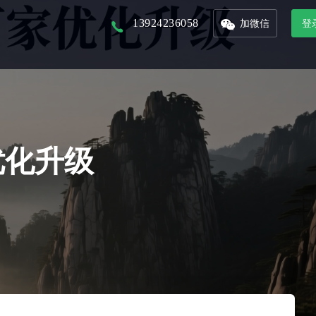
13924236058
加微信
登
以核心景区为入口，打造本地化文旅平台
以省市为单位的文旅集团，管理旗下多景区多业态管控平台
联合周边景区，打造旅游年卡服务平台
接入DeepSeek，对话式生成数据报表，挖掘数据价值
整合城市文旅资源，形成优质旅游产品，精准的推广和销售
从城市的定位到IP的提炼，团队的培养，再到活动的举办及宣发，效果的跟踪
优化升级