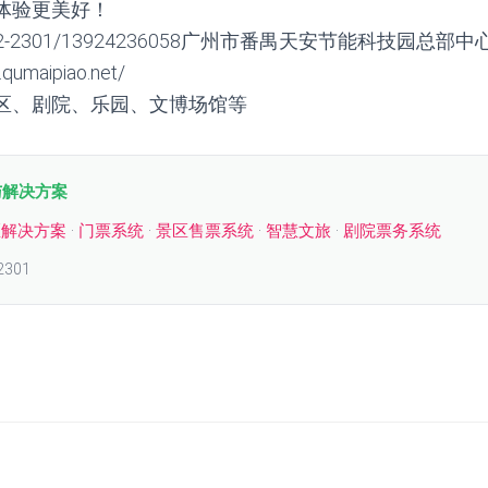
体验更美好！
2-2301/13924236058广州市番禺天安节能科技园总部中
umaipiao.net/
区、剧院、乐园、文博场馆等
与解决方案
区解决方案
·
门票系统
·
景区售票系统
·
智慧文旅
·
剧院票务系统
2301