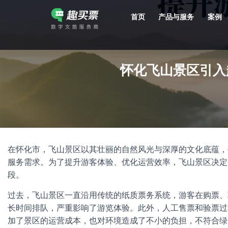
首页
产品与服务
案例
强大的平台技术支持，7*12h一对一服务，十几年行业技术沉淀，服务网点遍布全国，数百个4A/5A级景区成熟案例经验支持。
怀化飞山景区引入
在怀化市，飞山景区以其壮丽的自然风光与深厚的文化底蕴，
服务需求。为了提升游客体验、优化运营效率，飞山景区决定
段。
过去，飞山景区一直沿用传统的纸质票务系统，游客在购票、
长时间排队，严重影响了游览体验。此外，人工售票和验票过
加了景区的运营成本，也对环境造成了不小的负担，不符合绿