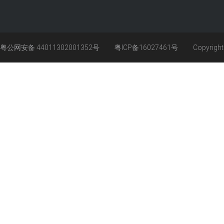
粤公网安备 44011302001352号
粤ICP备16027461号
Copyrigh