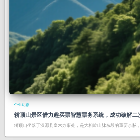
企业动态
轿顶山景区借力趣买票智慧票务系统，成功破解二
轿顶山坐落于汉源县皇木办事处，是大相岭山脉东段的重要余脉