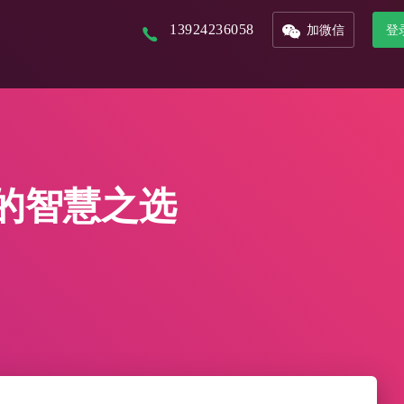
13924236058
加微信
登
以核心景区为入口，打造本地化文旅平台
以省市为单位的文旅集团，管理旗下多景区多业态管控平台
联合周边景区，打造旅游年卡服务平台
接入DeepSeek，对话式生成数据报表，挖掘数据价值
整合城市文旅资源，形成优质旅游产品，精准的推广和销售
从城市的定位到IP的提炼，团队的培养，再到活动的举办及宣发，效果的跟踪
的智慧之选