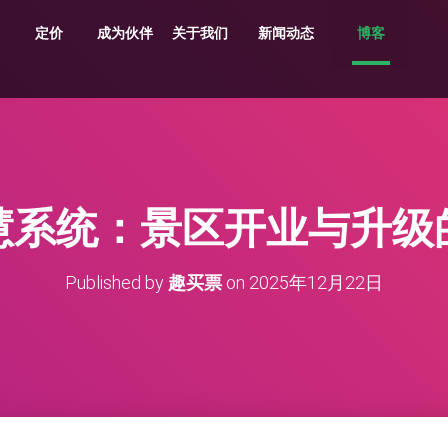
定价
成为伙伴
关于我们
新闻动态
博客
共享车、船、文创、游乐设备投放
贵州村超、越秀公园灯会、湘西村厨
旅游目的地，向导严选服务平台
支持剧目、场地，场馆，票档，座位
车场缴费，无人值守、路边停车
多业态，多商户，多活动整合营销系统
原生/三方/银行均支持聚合收单、商户分帐
支持跨系统数据采集清洗、分析展示
多维度多业态助力景区园区商业管理数字化升级
慧系统：景区开业与升级
Published by
趣买票
on
2025年12月22日