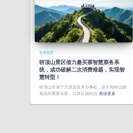
企业动态
轿顶山景区借力趣买票智慧票务系
统，成功破解二次消费难题，实现智
慧转型！
轿顶山坐落于汉源县皇木办事处，是大相岭山脉
东段的重要余脉，以其壮丽的自
阅读更多