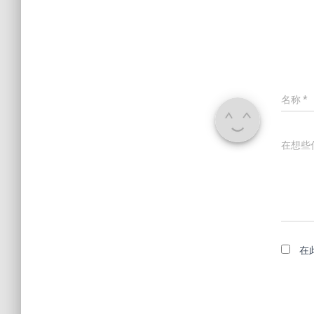
名称
*
在想些
在