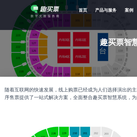
首页
产品与服务
案例
强大的平台技术支持，7*12h一对一服务，十几年行业技术沉淀，服务网点遍布全国，数百个4A/5A级景区成熟案例经验支持。
趣买票智
随着互联网的快速发展，线上购票已经成为人们选择演出的主
序售票提供了一站式解决方案，全面整合趣买票智慧系统，为