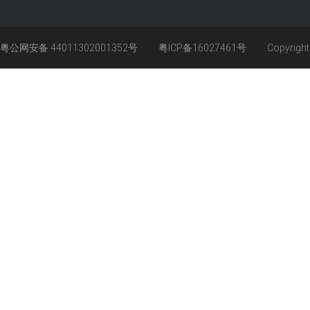
粤公网安备 44011302001352号
粤ICP备16027461号
Copyrigh