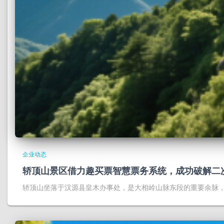
企业动态
轿顶山景区借力趣买票智慧票务系统，成功破解二
轿顶山坐落于汉源县皇木办事处，是大相岭山脉东段的重要余脉