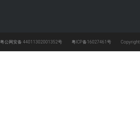
粤公网安备 44011302001352号
粤ICP备16027461号
Copyrigh