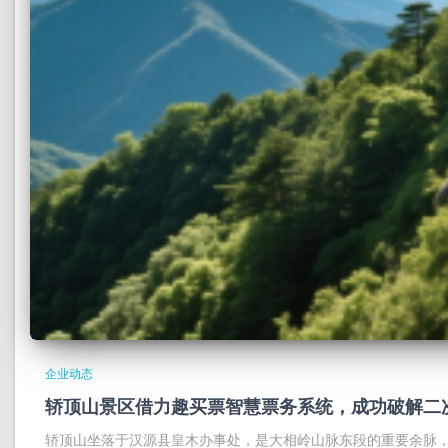
企业动态
轿顶山景区借力趣买票智慧票务系统，成功破解二
轿顶山坐落于汉源县皇木办事处，是大相岭山脉东段的重要余脉