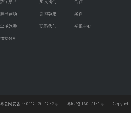
数字景区
加入我们
合作
演出剧场
新闻动态
案例
全域旅游
联系我们
举报中心
数据分析
粤公网安备 44011302001352号
粤ICP备16027461号
Copyrigh