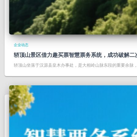
企业动态
轿顶山景区借力趣买票智慧票务系统，成功破解二
轿顶山坐落于汉源县皇木办事处，是大相岭山脉东段的重要余脉