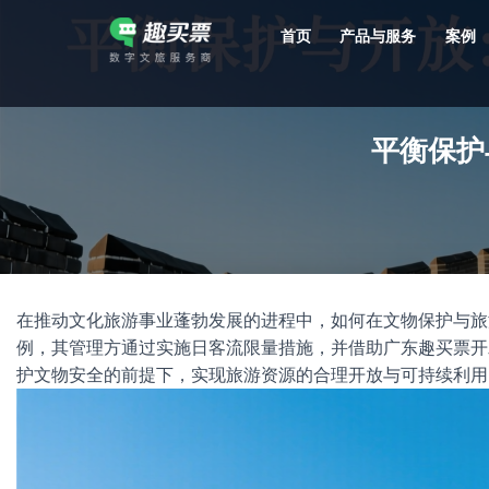
首页
产品与服务
案例
强大的平台技术支持，7*12h一对一服务，十几年行业技术沉淀，服务网点遍布全国，数百个4A/5A级景区成熟案例经验支持。
平衡保护
在推动文化旅游事业蓬勃发展的进程中，如何在文物保护与旅
例，其管理方通过实施日客流限量措施，并借助广东趣买票开
护文物安全的前提下，实现旅游资源的合理开放与可持续利用