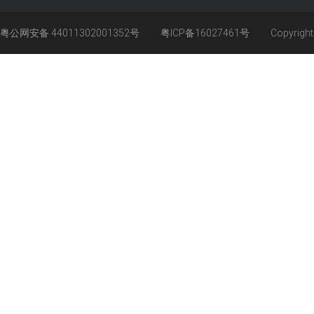
粤公网安备 44011302001352号
粤ICP备16027461号
Copyrigh