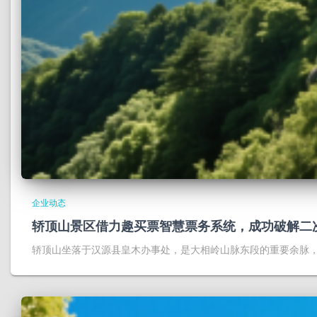
企业动态
轿顶山景区借力趣买票智慧票务系统，成功破解二
轿顶山坐落于汉源县皇木办事处，是大相岭山脉东段的重要余脉